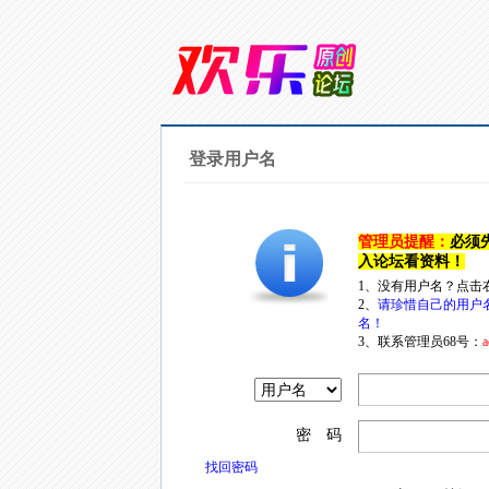
登录用户名
管理员提醒：
必须
入论坛看资料！
1、没有用户名？点击
2、
请珍惜自己的用户
名！
3、联系管理员68号：
a
密 码
找回密码