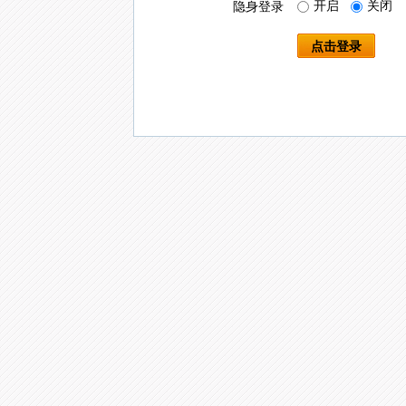
开启
关闭
隐身登录
点击登录