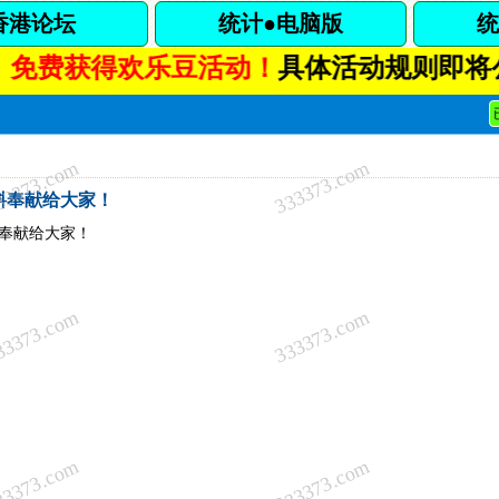
香港论坛
统计●电脑版
统
免费获得欢乐豆活动！
具体活动规则即将公
33373.com
333373.com
料奉献给大家！
奉献给大家！
33373.com
333373.com
33373.com
333373.com