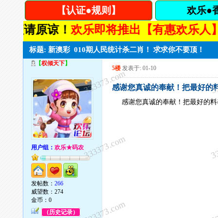
【认证●规则】
欢乐●
不便请原谅！
欢乐即将推出【有惠欢乐人】
标题: 新澳彩 010期人民统计杀二肖！ 求求你不要顶！
【
权倾天下
】
5楼
发表于: 01-10
333373.com
3
感谢您真诚的奉献！把最好的
感谢您真诚的奉献！把最好的料
333373.com
3
用户组：
欢乐★码农
发帖数：
266
威望数：274
金币：0
333373.com
3
（历史记录）