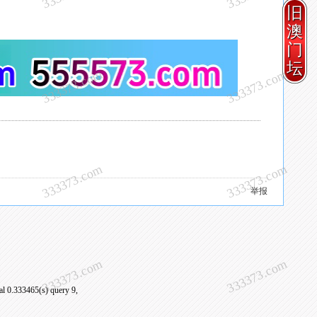
香
旧
港
澳
论
门
坛
坛
333373.com
333373.com
333373.com
333373.com
举报
333373.com
333373.com
al 0.333465(s) query 9,