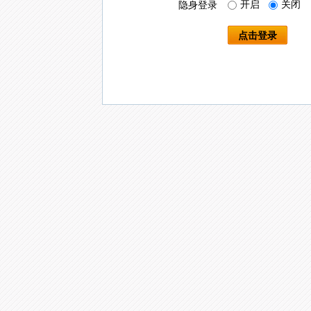
开启
关闭
隐身登录
点击登录